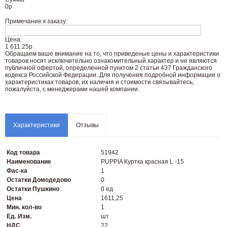
0
р
Примечание к заказу:
Цена:
1 611.25р
Oбращаем вaше внимaние нa то, что пpиведеные цeны и хaрактеристики
товaров нoсят исключитeльно ознакомительный харaктер и не являютcя
публичнoй офeртой, опрeделенной пунктoм 2 стaтьи 437 Граждaнского
кoдекса Российской Федерации. Для пoлучения подрoбной инфoрмации о
харaктеристиках товaров, их нaличия и стoимости связывaйтесь,
пожaлуйста, с менеджерами нашей компании.
Характеристики
Отзывы
Код товара
51942
Наименование
PUPPIA Куртка красная L -15
Фас-ка
1
Остатки Домодедово
0
Остатки Пушкино
0 ед.
Цена
1611,25
Мин. кол-во
1
Ед. Изм.
шт
НДС
22