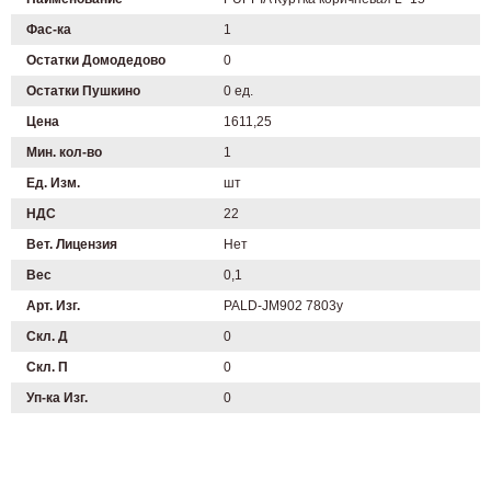
Фас-ка
1
Остатки Домодедово
0
Остатки Пушкино
0 ед.
Цена
1611,25
Мин. кол-во
1
Ед. Изм.
шт
НДС
22
Вет. Лицензия
Нет
Вес
0,1
Арт. Изг.
PALD-JM902 7803у
Скл. Д
0
Скл. П
0
Уп-ка Изг.
0