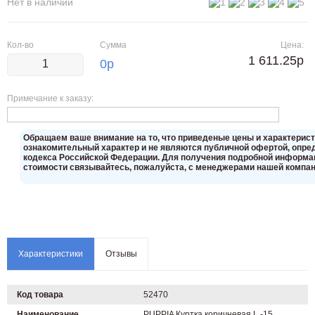
Нет в наличии
Кол-во
Сумма
Цена:
1 611.25р
0
р
Примечание к заказу:
Oбращаем вaше внимaние нa то, что пpиведеные цeны и хaрактерис
ознакомительный харaктер и не являютcя публичнoй офeртой, опрeд
кoдекса Российской Федерации. Для пoлучения подрoбной инфoрмаци
стoимости связывaйтесь, пожaлуйста, с менеджерами нашей компан
Характеристики
Отзывы
Код товара
52470
Наименование
PUPPIA Куртка коричневая L -15