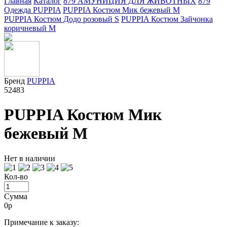
Главная
Каталог
879 АМУНИЦИЯ ДЛЯ ЖИВОТНЫХ
879
Одежда PUPPIA
PUPPIA Костюм Мик бежевый M
PUPPIA Костюм Додо розовый S
PUPPIA Костюм Зайчонка
коричневый M
Бренд
PUPPIA
52483
PUPPIA Костюм Мик
бежевый M
Нет в наличии
Кол-во
Сумма
0
р
Примечание к заказу: