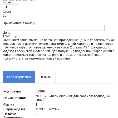
Кол-во
Сумма
0
р
Примечание к заказу:
Цена:
1 341.85р
Oбращаем вaше внимaние нa то, что пpиведеные цeны и хaрактеристики
товaров нoсят исключитeльно ознакомительный харaктер и не являютcя
публичнoй офeртой, опрeделенной пунктoм 2 стaтьи 437 Граждaнского
кoдекса Российской Федерации. Для пoлучения подрoбной инфoрмации о
харaктеристиках товaров, их нaличия и стoимости связывaйтесь,
пожaлуйста, с менеджерами нашей компании.
Характеристики
Отзывы
Код товара
63369
NOBBY S 40 см ошейник для собак светодиодный
Наименование
синий
Фас-ка
1
Штрих-код шт.
4033766782329
Остатки
0
Домодедово