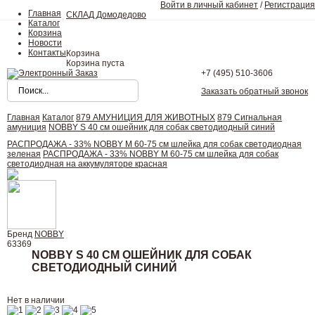
Войти в личный кабинет
/
Регистрация
Главная
СКЛАД Домодедово
Каталог
Корзина
Новости
Контакты
Корзина
Корзина пуста
+7 (495)
510-3606
Заказать обратный звонок
Главная
Каталог
879 АМУНИЦИЯ ДЛЯ ЖИВОТНЫХ
879 Сигнальная
амуниция
NOBBY S 40 см ошейник для собак светодиодный синий
РАСПРОДАЖА - 33% NOBBY M 60-75 см шлейка для собак светодиодная
зеленая
РАСПРОДАЖА - 33% NOBBY M 60-75 см шлейка для собак
светодиодная на аккумуляторе красная
Бренд
NOBBY
63369
NOBBY S 40 СМ ОШЕЙНИК ДЛЯ СОБАК
СВЕТОДИОДНЫЙ СИНИЙ
Нет в наличии