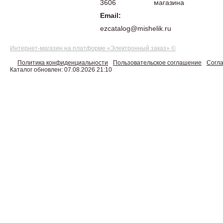
3606
магазина
Email:
ezcatalog@mishelik.ru
Интернет-магазин на платформе «Электронный заказ» ©
Политика конфиденциальности
Пользовательское соглашение
Согла
Каталог обновлен: 07.08.2026 21:10