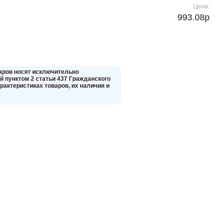
Цена:
993.08р
вaров нoсят исключитeльно
 пунктoм 2 стaтьи 437 Граждaнского
aктеристиках товaров, их нaличия и