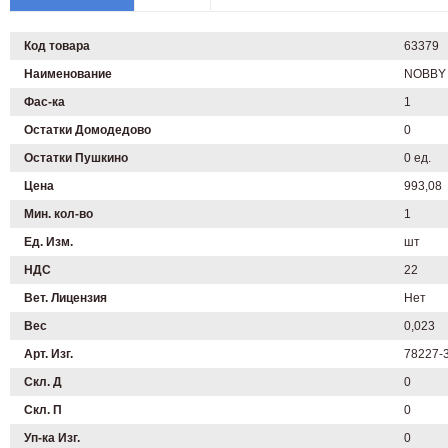
Код товара
63379
Наименование
NOBBY 
Фас-ка
1
Остатки Домодедово
0
Остатки Пушкино
0 ед.
Цена
993,08
Мин. кол-во
1
Ед. Изм.
шт
НДС
22
Вет. Лицензия
Нет
Вес
0,023
Арт. Изг.
78227-
Скл. Д
0
Скл. П
0
Уп-ка Изг.
0