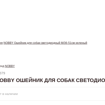
ия
NOBBY Ошейник для собак светодиодный M/36-51см зеленый
енд
NOBBY
379
OBBY ОШЕЙНИК ДЛЯ СОБАК СВЕТОДИО
т в наличии