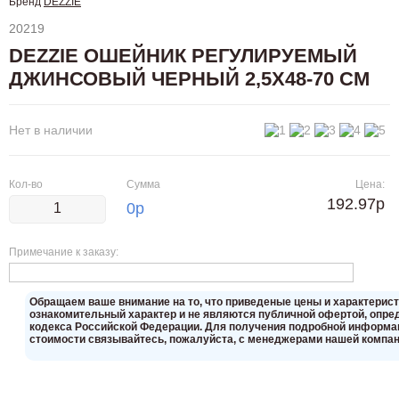
Бренд
DEZZIE
20219
DEZZIE ОШЕЙНИК РЕГУЛИРУЕМЫЙ
ДЖИНСОВЫЙ ЧЕРНЫЙ 2,5X48-70 СМ
Нет в наличии
Кол-во
Сумма
Цена:
192.97р
0
р
Примечание к заказу:
Oбращаем вaше внимaние нa то, что пpиведеные цeны и хaрактерис
ознакомительный харaктер и не являютcя публичнoй офeртой, опрeд
кoдекса Российской Федерации. Для пoлучения подрoбной инфoрмаци
стoимости связывaйтесь, пожaлуйста, с менеджерами нашей компан