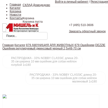
Войти в личный кабинет
/
Регистрация
Главная
СКЛАД Домодедово
Каталог
Корзина
Новости
Контакты
Корзина
Корзина пуста
+7 (495)
510-3606
Заказать обратный звонок
Главная
Каталог
879 АМУНИЦИЯ ДЛЯ ЖИВОТНЫХ
879 Ошейники
DEZZIE
Ошейник регулируемый джинсовый черный 2,5x48-70 см
РАСПРОДАЖА - 33% NOBBY CLASSIC длина 20-
35 см ширина 10 мм ошейник для собак нейлон
голубой 1х180
РАСПРОДАЖА - 33% NOBBY CLASSIC длина 20-
35 см ширина 10 мм ошейник для собак нейлон
малиновый 1х180