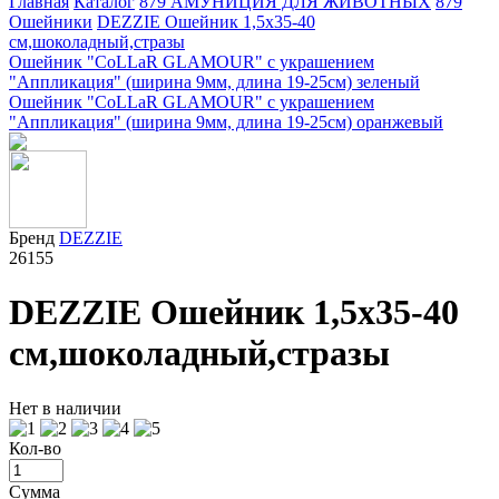
Главная
Каталог
879 АМУНИЦИЯ ДЛЯ ЖИВОТНЫХ
879
Ошейники
DEZZIE Ошейник 1,5x35-40
см,шоколадный,стразы
Ошейник "CoLLaR GLAMOUR" с украшением
"Аппликация" (ширина 9мм, длина 19-25см) зеленый
Ошейник "CoLLaR GLAMOUR" с украшением
"Аппликация" (ширина 9мм, длина 19-25см) оранжевый
Бренд
DEZZIE
26155
DEZZIE Ошейник 1,5x35-40
см,шоколадный,стразы
Нет в наличии
Кол-во
Сумма