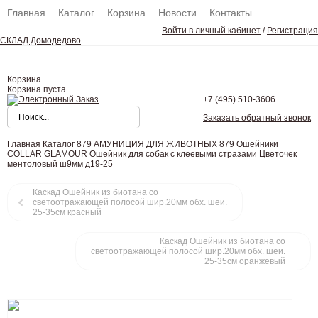
Главная
Каталог
Корзина
Новости
Контакты
Войти в личный кабинет
/
Регистрация
СКЛАД Домодедово
Корзина
Корзина пуста
+7 (495)
510-3606
Заказать обратный звонок
Главная
Каталог
879 АМУНИЦИЯ ДЛЯ ЖИВОТНЫХ
879 Ошейники
COLLAR GLAMOUR Ошейник для собак с клеевыми стразами Цветочек
ментоловый ш9мм д19-25
Каскад Ошейник из биотана со
светоотражающей полосой шир.20мм обх. шеи.
25-35см красный
Каскад Ошейник из биотана со
светоотражающей полосой шир.20мм обх. шеи.
25-35см оранжевый