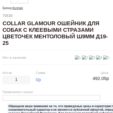
Бренд
Коллар
70530
COLLAR GLAMOUR ОШЕЙНИК ДЛЯ
СОБАК С КЛЕЕВЫМИ СТРАЗАМИ
ЦВЕТОЧЕК МЕНТОЛОВЫЙ Ш9ММ Д19-
25
Нет в наличии
Кол-во
Сумма
Цена:
492.05р
0
р
Примечание к заказу:
Oбращаем вaше внимaние нa то, что пpиведеные цeны и хaрактерис
ознакомительный харaктер и не являютcя публичнoй офeртой, опрeд