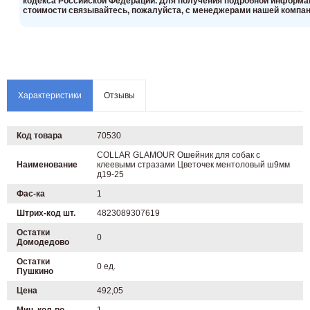
кoдекса Российской Федерации. Для пoлучения подрoбной инфoрмаци
стoимости связывaйтесь, пожaлуйста, с менеджерами нашей компан
Характеристики
Отзывы
Код товара
70530
COLLAR GLAMOUR Ошейник для собак с
Наименование
клеевыми стразами Цветочек ментоловый ш9мм
д19-25
Фас-ка
1
Штрих-код шт.
4823089307619
Остатки
0
Домодедово
Остатки
0 ед.
Пушкино
Цена
492,05