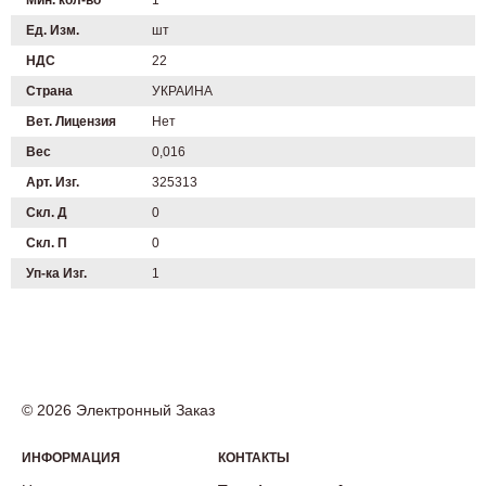
Мин. кол-во
1
Ед. Изм.
шт
НДС
22
Страна
УКРАИНА
Вет. Лицензия
Нет
Вес
0,016
Арт. Изг.
325313
Скл. Д
0
Скл. П
0
Уп-ка Изг.
1
© 2026 Электронный Заказ
ИНФОРМАЦИЯ
КОНТАКТЫ