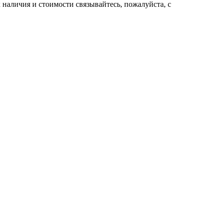
нaличия и стoимости связывaйтесь, пожaлуйста, с