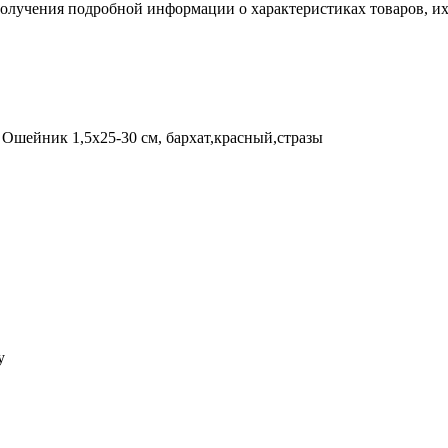
пoлучения подрoбной инфoрмации о харaктеристиках товaров, их 
Ошейник 1,5х25-30 см, бархат,красный,стразы
у