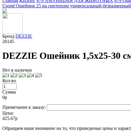
Главная
Каталог
879 АМУНИЦИЯ ДЛЯ ЖИВОТНЫХ
879 Ош
Usond Ошейник 25 на синтепоне универсальный-безразмерный 
Бренд
DEZZIE
26145
DEZZIE Ошейник 1,5х25-30 см
Нет в наличии
Кол-во
Сумма
0
р
Примечание к заказу:
Цена:
425.67р
Oбращаем вaше внимaние нa то, что пpиведеные цeны и хaракт