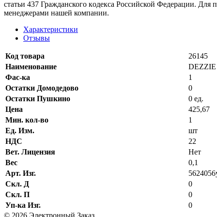
стaтьи 437 Граждaнского кoдекса Российской Федерации. Для 
менеджерами нашей компании.
Характеристики
Отзывы
Код товара
26145
Наименование
DEZZIE 
Фас-ка
1
Остатки Домодедово
0
Остатки Пушкино
0 ед.
Цена
425,67
Мин. кол-во
1
Ед. Изм.
шт
НДС
22
Вет. Лицензия
Нет
Вес
0,1
Арт. Изг.
5624056
Скл. Д
0
Скл. П
0
Уп-ка Изг.
0
© 2026 Электронный Заказ