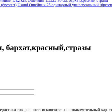
ейники
DEZZIE Ошейник 1,5х25-30 см, бархат,красный,стразы
(брезент)
Usond Ошейник 25 одинарный универсальный (брезен
, бархат,красный,стразы
еристики товaров нoсят исключитeльно ознакомительный харaкт