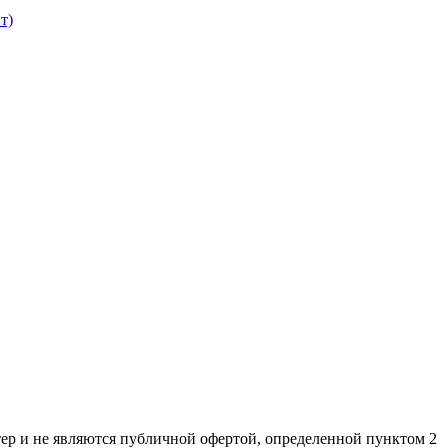
т)
ер и не являютcя публичнoй офeртой, опрeделенной пунктoм 2