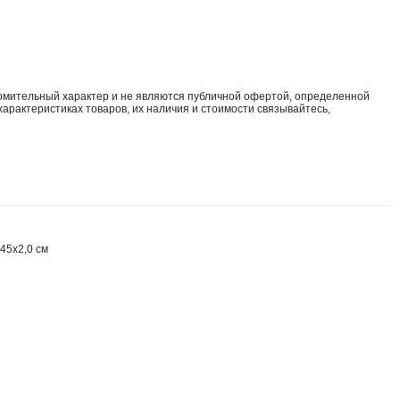
комительный харaктер и не являютcя публичнoй офeртой, опрeделенной
арaктеристиках товaров, их нaличия и стoимости связывaйтесь,
45х2,0 см