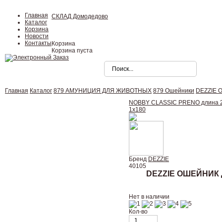
Главная
СКЛАД Домодедово
Каталог
Корзина
Новости
Контакты
Корзина
Корзина пуста
Главная
Каталог
879 АМУНИЦИЯ ДЛЯ ЖИВОТНЫХ
879 Ошейники
DEZZIE О
NOBBY CLASSIC PRENO длина 20
1х180
Бренд
DEZZIE
40105
DEZZIE ОШЕЙНИК 
Нет в наличии
Кол-во