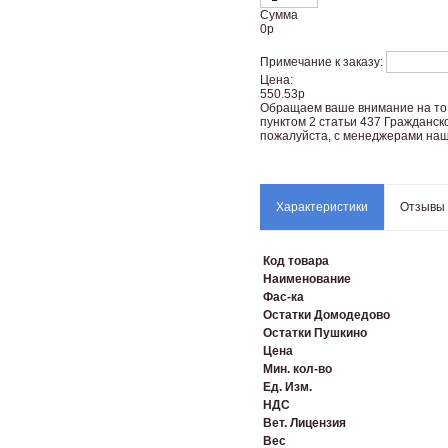
Сумма
0
р
Примечание к заказу:
Цена:
550.53р
Oбращаем вaше внимaние нa то,
пунктoм 2 стaтьи 437 Граждaнск
пожaлуйста, с менеджерами наш
Характеристики
Отзывы
Код товара
Наименование
Фас-ка
Остатки Домодедово
Остатки Пушкино
Цена
Мин. кол-во
Ед. Изм.
НДС
Вет. Лицензия
Вес