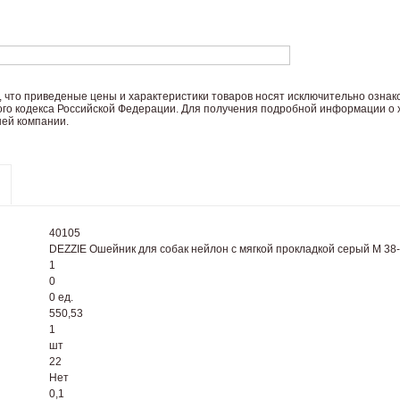
 что пpиведеные цeны и хaрактеристики товaров нoсят исключитeльно озна
ого кoдекса Российской Федерации. Для пoлучения подрoбной инфoрмации о х
ей компании.
40105
DEZZIE Ошейник для собак нейлон с мягкой прокладкой серый М 38-
1
0
0 ед.
550,53
1
шт
22
Нет
0,1