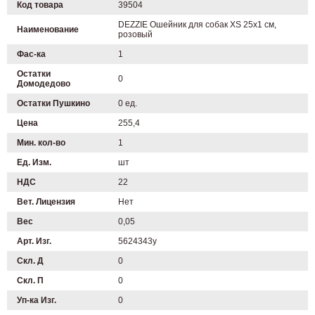
Код товара
39504
DEZZIE Ошейник для собак XS 25х1 см,
Наименование
розовый
Фас-ка
1
Остатки
0
Домодедово
Остатки Пушкино
0 ед.
Цена
255,4
Мин. кол-во
1
Ед. Изм.
шт
НДС
22
Вет. Лицензия
Нет
Вес
0,05
Арт. Изг.
5624343у
Скл. Д
0
Скл. П
0
Уп-ка Изг.
0