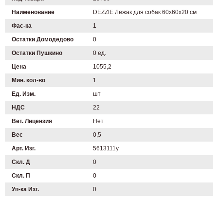
Наименование
DEZZIE Лежак для собак 60х60х20 см
Фас-ка
1
Остатки Домодедово
0
Остатки Пушкино
0 ед.
Цена
1055,2
Мин. кол-во
1
Ед. Изм.
шт
НДС
22
Вет. Лицензия
Нет
Вес
0,5
Арт. Изг.
5613111у
Скл. Д
0
Скл. П
0
Уп-ка Изг.
0