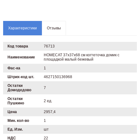
Характеристики
Отзывы
Код товара
76713
HOMECAT 37х37х68 см когтеточка домик с
Наименование
площадкой малый бежевый
Фас-ка
1
Штрих-код шт.
4627150136968
Остатки
7
Домодедово
Остатки
2 ед.
Пушкино
Цена
2957,4
Мин. кол-во
1
Ед. Изм.
шт
НДС
22