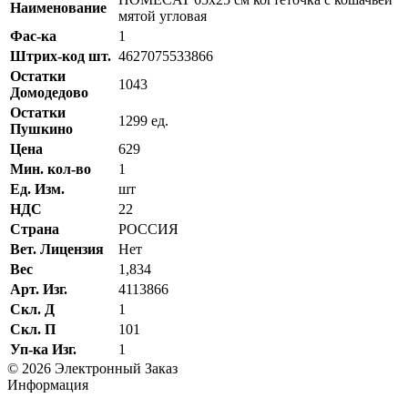
Наименование
мятой угловая
Фас-ка
1
Штрих-код шт.
4627075533866
Остатки
1043
Домодедово
Остатки
1299 ед.
Пушкино
Цена
629
Мин. кол-во
1
Ед. Изм.
шт
НДС
22
Страна
РОССИЯ
Вет. Лицензия
Нет
Вес
1,834
Арт. Изг.
4113866
Скл. Д
1
Скл. П
101
Уп-ка Изг.
1
© 2026 Электронный Заказ
Информация