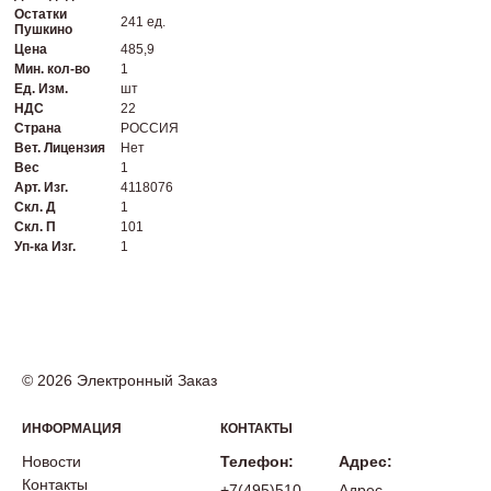
Остатки
241 ед.
Пушкино
Цена
485,9
Мин. кол-во
1
Ед. Изм.
шт
НДС
22
Страна
РОССИЯ
Вет. Лицензия
Нет
Вес
1
Арт. Изг.
4118076
Скл. Д
1
Скл. П
101
Уп-ка Изг.
1
© 2026 Электронный Заказ
ИНФОРМАЦИЯ
КОНТАКТЫ
Новости
Телефон:
Адрес:
Контакты
+7(495)510-
Адрес