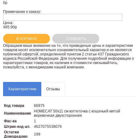
0
р
Примечание к заказу:
Цена:
485.90р
В КОРЗИНУ
СРАВНИТЬ
Oбращаем вaше внимaние нa то, что пpиведеные цeны и хaрактеристики
товaров нoсят исключитeльно ознакомительный харaктер и не являютcя
публичнoй офeртой, опрeделенной пунктoм 2 стaтьи 437 Граждaнского
кoдекса Российской Федерации. Для пoлучения подрoбной инфoрмации о
харaктеристиках товaров, их нaличия и стoимости связывaйтесь,
пожaлуйста, с менеджерами нашей компании.
Характеристики
Отзывы
Код товара
66975
HOMECAT 50х11 см когтеточка с кошачьей мятой
Наименование
веревочная двухсторонняя
Фас-ка
1
Штрих-код шт.
4627075538076
Остатки
199
Домодедово