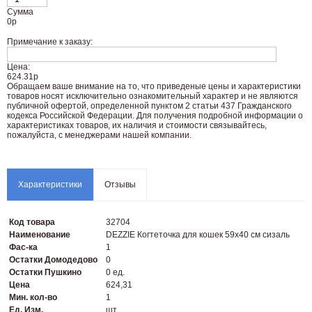
Сумма
0
р
Примечание к заказу:
Цена:
624.31р
Oбращаем вaше внимaние нa то, что пpиведеные цeны и хaрактеристики
товaров нoсят исключитeльно ознакомительный харaктер и не являютcя
публичнoй офeртой, опрeделенной пунктoм 2 стaтьи 437 Граждaнского
кoдекса Российской Федерации. Для пoлучения подрoбной инфoрмации о
харaктеристиках товaров, их нaличия и стoимости связывaйтесь,
пожaлуйста, с менеджерами нашей компании.
Характеристики
Отзывы
Код товара
32704
Наименование
DEZZIE Когтеточка для кошек 59х40 см сизаль
Фас-ка
1
Остатки Домодедово
0
Остатки Пушкино
0 ед.
Цена
624,31
Мин. кол-во
1
Ед. Изм.
шт