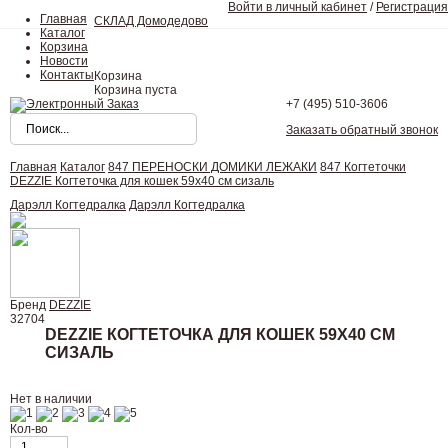
Войти в личный кабинет
/
Регистрация
Главная
СКЛАД Домодедово
Каталог
Корзина
Новости
Контакты
Корзина
Корзина пуста
+7 (495)
510-3606
Заказать обратный звонок
Главная
Каталог
847 ПЕРЕНОСКИ ДОМИКИ ЛЕЖАКИ
847 Когтеточки
DEZZIE Когтеточка для кошек 59х40 см сизаль
Дарэлл Когтедралка
Дарэлл Когтедралка
Бренд
DEZZIE
32704
DEZZIE КОГТЕТОЧКА ДЛЯ КОШЕК 59Х40 СМ
СИЗАЛЬ
Нет в наличии
Кол-во