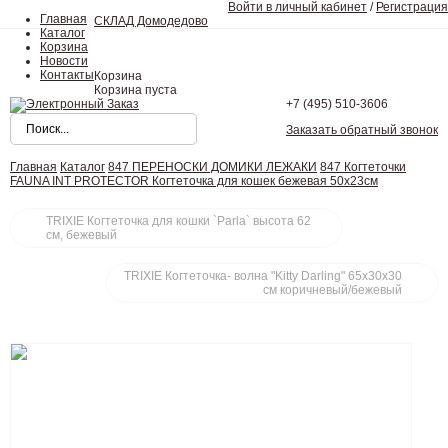
Войти в личный кабинет
/
Регистрация
Главная
СКЛАД Домодедово
Каталог
Корзина
Новости
Контакты
Корзина
Корзина пуста
+7 (495)
510-3606
Заказать обратный звонок
Главная
Каталог
847 ПЕРЕНОСКИ ДОМИКИ ЛЕЖАКИ
847 Когтеточки
FAUNA INT PROTECTOR Когтеточка для кошек бежевая 50х23см
TRIXIE Когтеточка для кошки `Parla` высота 62
см, бежевый
TRIXIE Когтеточка- волна "Kitty Darling" 65х30х30
см коричневый/бежевый