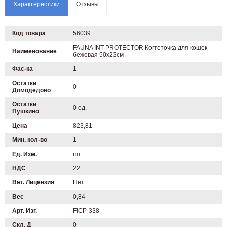
Характеристики
Отзывы
Код товара
56039
FAUNA INT PROTECTOR Когтеточка для кошек
Наименование
бежевая 50х23см
Фас-ка
1
Остатки
0
Домодедово
Остатки
0 ед.
Пушкино
Цена
823,81
Мин. кол-во
1
Ед. Изм.
шт
НДС
22
Вет. Лицензия
Нет
Вес
0,84
Арт. Изг.
FICP-338
Скл. Д
0