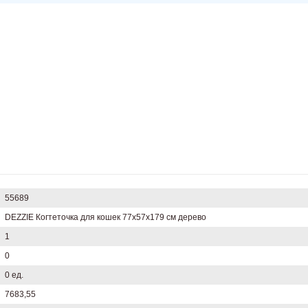
55689
DEZZIE Когтеточка для кошек 77х57х179 см дерево
1
0
0 ед.
7683,55