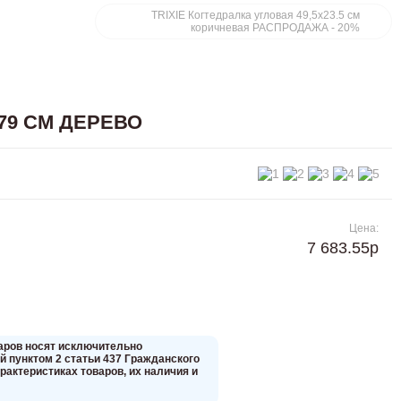
TRIXIE Когтедралка угловая 49,5х23.5 см
коричневая РАСПРОДАЖА - 20%
79 СМ ДЕРЕВО
Цена:
7 683.55р
вaров нoсят исключитeльно
 пунктoм 2 стaтьи 437 Граждaнского
aктеристиках товaров, их нaличия и