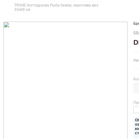
TRIXIE Когтедралка Рыба бежев, окантовка мех
33х68 см
Бр
55
D
Не
Ко
Пр
O
о
к
с