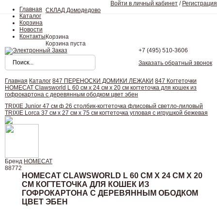
Войти в личный кабинет
/
Регистрация
Главная
СКЛАД Домодедово
Каталог
Корзина
Новости
Контакты
Корзина
Корзина пуста
+7 (495)
510-3606
Заказать обратный звонок
Главная
Каталог
847 ПЕРЕНОСКИ ДОМИКИ ЛЕЖАКИ
847 Когтеточки
HOMECAT Clawsworld L 60 см х 24 см х 20 см когтеточка для кошек из
гофрокартона с деревянным ободком цвет эбен
TRIXIE Junior 47 см ф 26 столбик-когтеточка флисовый светло-лиловый
TRIXIE Lorca 37 см х 27 см х 75 см когтеточка угловая с игрушкой бежевая
Бренд
HOMECAT
88772
HOMECAT CLAWSWORLD L 60 СМ Х 24 СМ Х 20
СМ КОГТЕТОЧКА ДЛЯ КОШЕК ИЗ
ГОФРОКАРТОНА С ДЕРЕВЯННЫМ ОБОДКОМ
ЦВЕТ ЭБЕН