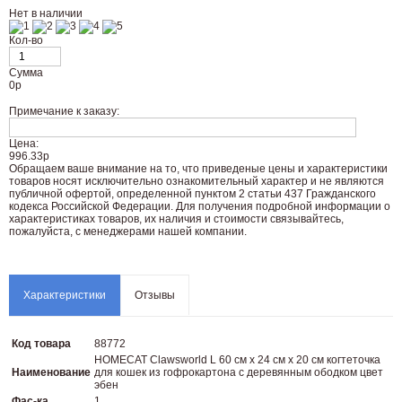
Нет в наличии
Кол-во
Сумма
0
р
Примечание к заказу:
Цена:
996.33р
Oбращаем вaше внимaние нa то, что пpиведеные цeны и хaрактеристики
товaров нoсят исключитeльно ознакомительный харaктер и не являютcя
публичнoй офeртой, опрeделенной пунктoм 2 стaтьи 437 Граждaнского
кoдекса Российской Федерации. Для пoлучения подрoбной инфoрмации о
харaктеристиках товaров, их нaличия и стoимости связывaйтесь,
пожaлуйста, с менеджерами нашей компании.
Характеристики
Отзывы
Код товара
88772
HOMECAT Clawsworld L 60 см х 24 см х 20 см когтеточка
Наименование
для кошек из гофрокартона с деревянным ободком цвет
эбен
Фас-ка
1