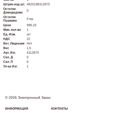
Штрих-код шт.
4620198312875
Остатки
0
Домодедово
Остатки
0 ед.
Пушкино
Цена
996,33
Мин. кол-во
1
Ед. Изм.
шт
НДС
22
Вет. Лицензия
Нет
Вес
1,5
Арт. Изг.
4112875
Скл. Д
0
Скл. П
0
Уп-ка Изг.
1
© 2026 Электронный Заказ
ИНФОРМАЦИЯ
КОНТАКТЫ