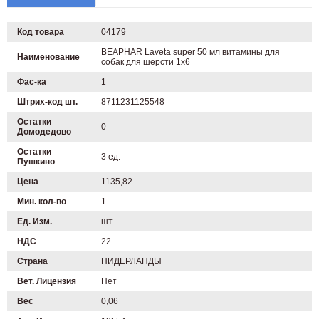
Код товара
04179
BEAPHAR Laveta super 50 мл витамины для
Наименование
собак для шерсти 1х6
Фас-ка
1
Штрих-код шт.
8711231125548
Остатки
0
Домодедово
Остатки
3 ед.
Пушкино
Цена
1135,82
Мин. кол-во
1
Ед. Изм.
шт
НДС
22
Страна
НИДЕРЛАНДЫ
Вет. Лицензия
Нет
Вес
0,06