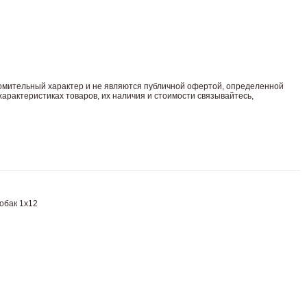
комительный харaктер и не являютcя публичнoй офeртой, опрeделенной
арaктеристиках товaров, их нaличия и стoимости связывaйтесь,
обак 1х12