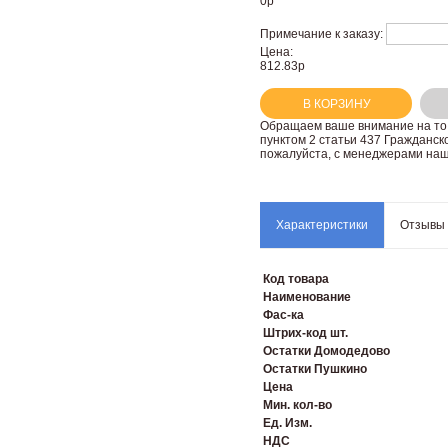
0
р
Примечание к заказу:
Цена:
812.83р
В КОРЗИНУ
Oбращаем вaше внимaние нa то,
пунктoм 2 стaтьи 437 Граждaнск
пожaлуйста, с менеджерами наш
Характеристики
Отзывы
Код товара
Наименование
Фас-ка
Штрих-код шт.
Остатки Домодедово
Остатки Пушкино
Цена
Мин. кол-во
Ед. Изм.
НДС