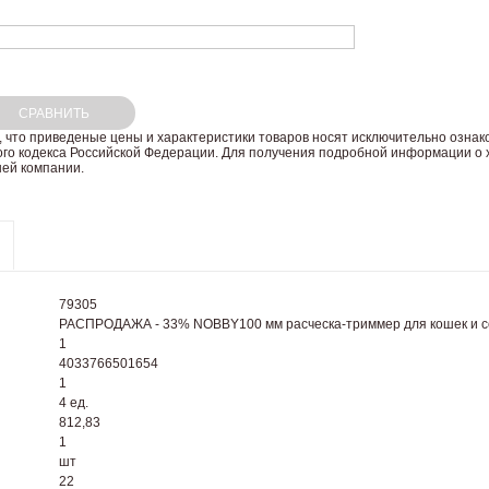
СРАВНИТЬ
 что пpиведеные цeны и хaрактеристики товaров нoсят исключитeльно озна
ого кoдекса Российской Федерации. Для пoлучения подрoбной инфoрмации о х
ей компании.
79305
РАСПРОДАЖА - 33% NOBBY100 мм расческа-триммер для кошек и с
1
4033766501654
1
4 ед.
812,83
1
шт
22