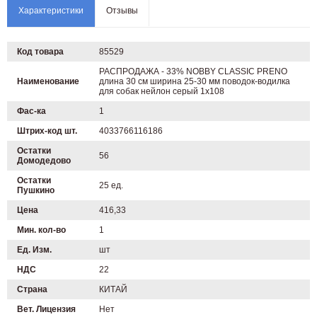
Характеристики
Отзывы
Код товара
85529
РАСПРОДАЖА - 33% NOBBY CLASSIC PRENO
Наименование
длина 30 см ширина 25-30 мм поводок-водилка
для собак нейлон серый 1х108
Фас-ка
1
Штрих-код шт.
4033766116186
Остатки
56
Домодедово
Остатки
25 ед.
Пушкино
Цена
416,33
Мин. кол-во
1
Ед. Изм.
шт
НДС
22
Страна
КИТАЙ
Вет. Лицензия
Нет