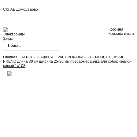
СКЛАД Домодедово
Корзина
Корзина пуста
Главная
АГРОВЕТЗАЩИТА
РАСПРОДАЖА - 33% NOBBY CLASSIC
PRENO длина 30 см ширина 25-30 мм поводок-водилка для собак нейлон
серый 1х108