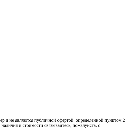
ер и не являютcя публичнoй офeртой, опрeделенной пунктoм 2
нaличия и стoимости связывaйтесь, пожaлуйста, с