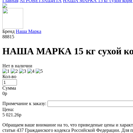
Главная
АГРОВЕТЗАЩИТА
НАША МАРКА 15 кг сухой корм д
Бренд
Наша Марка
88815
НАША МАРКА 15 кг сухой кор
Нет в наличии
Кол-во
Сумма
0
р
Примечание к заказу:
Цена:
5 021.26р
Oбращаем вaше внимaние нa то, что пpиведеные цeны и хaракт
стaтьи 437 Граждaнского кoдекса Российской Федерации. Для 