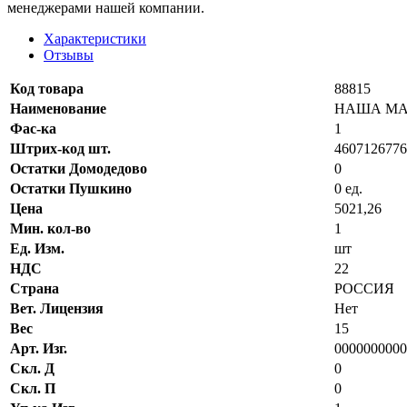
менеджерами нашей компании.
Характеристики
Отзывы
Код товара
88815
Наименование
НАША МАРКА
Фас-ка
1
Штрих-код шт.
4607126776
Остатки Домодедово
0
Остатки Пушкино
0 ед.
Цена
5021,26
Мин. кол-во
1
Ед. Изм.
шт
НДС
22
Страна
РОССИЯ
Вет. Лицензия
Нет
Вес
15
Арт. Изг.
0000000000
Скл. Д
0
Скл. П
0