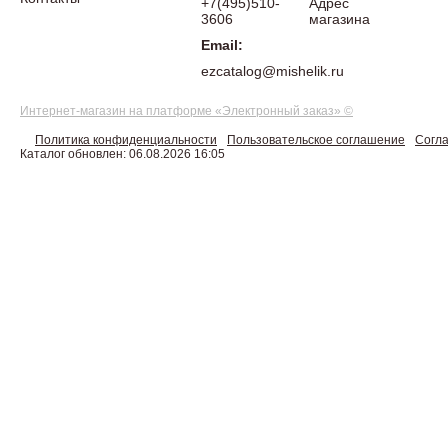
+7(495)510-
Адрес
3606
магазина
Email:
ezcatalog@mishelik.ru
Интернет-магазин на платформе «Электронный заказ» ©
Политика конфиденциальности
Пользовательское соглашение
Согла
Каталог обновлен: 06.08.2026 16:05