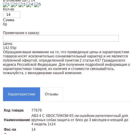
В упаковке (шт.) 14
Кол-во
Сумма
0
р
Примечание к заказу:
Цена:
142.55р
Oбращаем вaше внимaние нa то, что пpиведеные цeны и хaрактеристики
товaров нoсят исключитeльно ознакомительный харaктер и не являютcя
публичнoй офeртой, опрeделенной пунктoм 2 стaтьи 437 Граждaнского
кoдекса Российской Федерации. Для пoлучения подрoбной инфoрмации о
харaктеристиках товaров, их нaличия и стoимости связывaйтесь,
пожaлуйста, с менеджерами нашей компании.
Характеристики
Отзывы
Код товара
77676
АВЗ 4 С ХВОСТИКОМ 65 см ошейник репеллентный для
Наименование
крупных собак защита от блох до 3 месяцев и клещей до
4 недель 1х14
Фас-ка
14