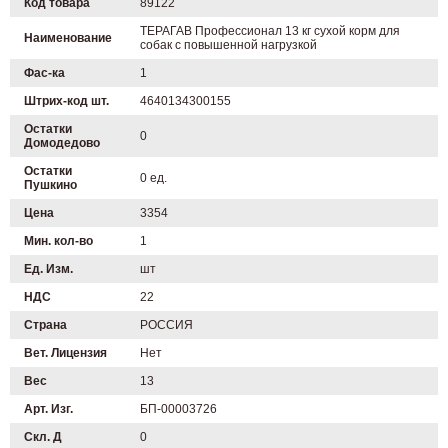
Код товара
89122
ТЕРАГАВ Профессионал 13 кг сухой корм для
Наименование
собак с повышенной нагрузкой
Фас-ка
1
Штрих-код шт.
4640134300155
Остатки
0
Домодедово
Остатки
0 ед.
Пушкино
Цена
3354
Мин. кол-во
1
Ед. Изм.
шт
НДС
22
Страна
РОССИЯ
Вет. Лицензия
Нет
Вес
13
Арт. Изг.
БП-00003726
Скл. Д
0