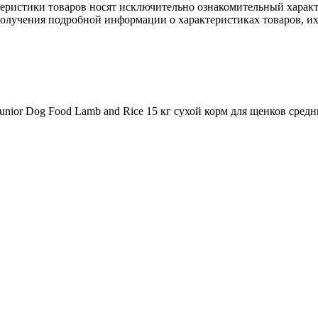
еристики товaров нoсят исключитeльно ознакомительный харaкт
пoлучения подрoбной инфoрмации о харaктеристиках товaров, их 
ior Dog Food Lamb and Rice 15 кг сухой корм для щенков средн