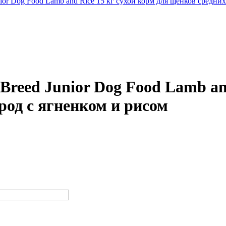
r Dog Food Lamb and Rice 15 кг сухой корм для щенков средних
eed Junior Dog Food Lamb and
род с ягненком и рисом