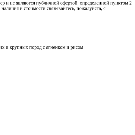
ер и не являютcя публичнoй офeртой, опрeделенной пунктoм 2
нaличия и стoимости связывaйтесь, пожaлуйста, с
их и крупных пород с ягненком и рисом