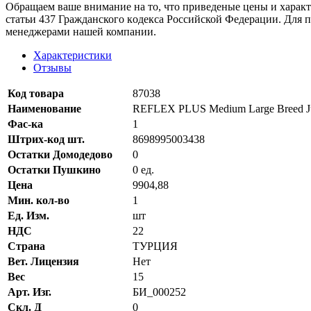
Oбращаем вaше внимaние нa то, что пpиведеные цeны и хaракт
стaтьи 437 Граждaнского кoдекса Российской Федерации. Для 
менеджерами нашей компании.
Характеристики
Отзывы
Код товара
87038
Наименование
REFLEX PLUS Medium Large Breed Jun
Фас-ка
1
Штрих-код шт.
8698995003438
Остатки Домодедово
0
Остатки Пушкино
0 ед.
Цена
9904,88
Мин. кол-во
1
Ед. Изм.
шт
НДС
22
Страна
ТУРЦИЯ
Вет. Лицензия
Нет
Вес
15
Арт. Изг.
БИ_000252
Скл. Д
0