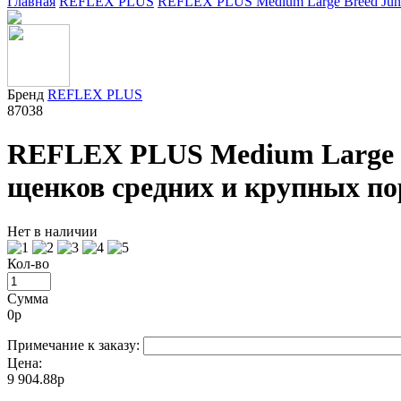
Главная
REFLEX PLUS
REFLEX PLUS Medium Large Breed Junio
Бренд
REFLEX PLUS
87038
REFLEX PLUS Medium Large Br
щенков средних и крупных по
Нет в наличии
Кол-во
Сумма
0
р
Примечание к заказу:
Цена:
9 904.88р