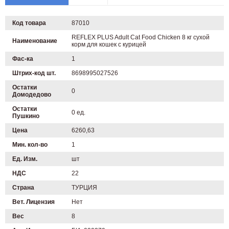
Код товара
87010
REFLEX PLUS Adult Cat Food Chicken 8 кг сухой
Наименование
корм для кошек с курицей
Фас-ка
1
Штрих-код шт.
8698995027526
Остатки
0
Домодедово
Остатки
0 ед.
Пушкино
Цена
6260,63
Мин. кол-во
1
Ед. Изм.
шт
НДС
22
Страна
ТУРЦИЯ
Вет. Лицензия
Нет
Вес
8