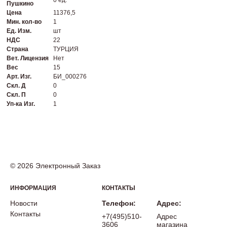
0 ед.
Пушкино
Цена
11376,5
Мин. кол-во
1
Ед. Изм.
шт
НДС
22
Страна
ТУРЦИЯ
Вет. Лицензия
Нет
Вес
15
Арт. Изг.
БИ_000276
Скл. Д
0
Скл. П
0
Уп-ка Изг.
1
© 2026 Электронный Заказ
ИНФОРМАЦИЯ
КОНТАКТЫ
Новости
Телефон:
Адрес:
Контакты
+7(495)510-
Адрес
3606
магазина