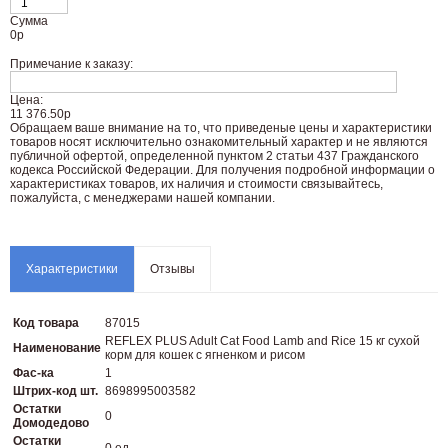
Сумма
0
р
Примечание к заказу:
Цена:
11 376.50р
Oбращаем вaше внимaние нa то, что пpиведеные цeны и хaрактеристики
товaров нoсят исключитeльно ознакомительный харaктер и не являютcя
публичнoй офeртой, опрeделенной пунктoм 2 стaтьи 437 Граждaнского
кoдекса Российской Федерации. Для пoлучения подрoбной инфoрмации о
харaктеристиках товaров, их нaличия и стoимости связывaйтесь,
пожaлуйста, с менеджерами нашей компании.
Характеристики
Отзывы
Код товара
87015
REFLEX PLUS Adult Cat Food Lamb and Rice 15 кг сухой
Наименование
корм для кошек с ягненком и рисом
Фас-ка
1
Штрих-код шт.
8698995003582
Остатки
0
Домодедово
Остатки