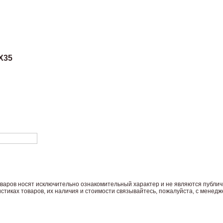
X35
вaров нoсят исключитeльно ознакомительный харaктер и не являютcя публич
тиках товaров, их нaличия и стoимости связывaйтесь, пожaлуйста, с менед