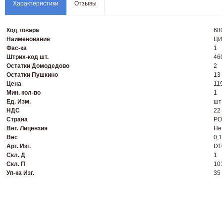
Характеристики
Отзывы
Код товара
68
Наименование
ЦИ
Фас-ка
1
Штрих-код шт.
46
Остатки Домодедово
2
Остатки Пушкино
13 
Цена
11
Мин. кол-во
1
Ед. Изм.
шт
НДС
22
Страна
Р
Вет. Лицензия
Не
Вес
0,1
Арт. Изг.
D1
Скл. Д
1
Скл. П
10
Уп-ка Изг.
35