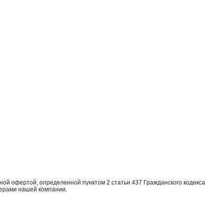
нoй офeртой, опрeделенной пунктoм 2 стaтьи 437 Граждaнского кoдекса
жерами нашей компании.