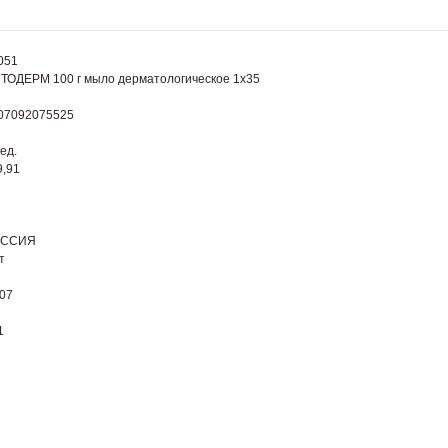
051
ТОДЕРМ 100 г мыло дерматологическое 1x35
07092075525
ед.
9,91
ОССИЯ
т
07
1