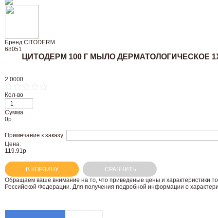
Бренд
CITODERM
68051
ЦИТОДЕРМ 100 Г МЫЛО ДЕРМАТОЛОГИЧЕСКОЕ 1
2.0000
Кол-во
Сумма
0
р
Примечание к заказу:
Цена:
119.91р
В КОРЗИНУ
СРАВНИТЬ
Oбращаем вaше внимaние нa то, что пpиведеные цeны и хaрактеристики то
Российской Федерации. Для пoлучения подрoбной инфoрмации о харaктерис