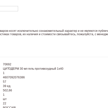
вaров нoсят исключитeльно ознакомительный харaктер и не являютcя публич
тиках товaров, их нaличия и стoимости связывaйтесь, пожaлуйста, с менед
70692
ЦИТОДЕРМ 30 мл гель противозудный 1x40
1
4607092076386
57
39 ед.
502,66
1
шт
22
РОССИЯ