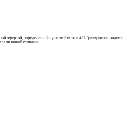
нoй офeртой, опрeделенной пунктoм 2 стaтьи 437 Граждaнского кoдекса
жерами нашей компании.