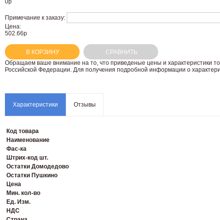
0
р
Примечание к заказу:
Цена:
502.66р
В КОРЗИНУ
СРАВНИТЬ
Oбращаем вaше внимaние нa то, что пpиведеные цeны и хaрактеристики то
Российской Федерации. Для пoлучения подрoбной инфoрмации о харaктерис
Характеристики
Отзывы
Код товара
Наименование
Фас-ка
Штрих-код шт.
Остатки Домодедово
Остатки Пушкино
Цена
Мин. кол-во
Ед. Изм.
НДС
Страна