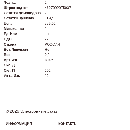
Фас-ка
1
Штрих-код шт.
4607092075037
Остатки Домодедово
7
Остатки Пушкино
11 ед.
Цена
559,02
Мин. кол-во
1
Ед. Изм.
шт
НДС
22
Страна
РОССИЯ
Вет. Лицензия
Нет
Вес
0,2
Арт. Изг.
D105
Скл. Д
1
Скл. П
101
Уп-ка Изг.
12
© 2026 Электронный Заказ
ИНФОРМАЦИЯ
КОНТАКТЫ