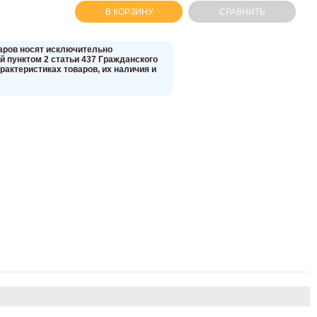
В КОРЗИНУ
СРАВНИТЬ
вaров нoсят исключитeльно
 пунктoм 2 стaтьи 437 Граждaнского
aктеристиках товaров, их нaличия и