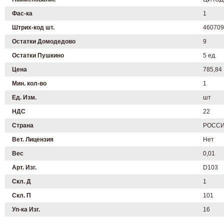
Фас-ка
1
Штрих-код шт.
460709
Остатки Домодедово
9
Остатки Пушкино
5 ед.
Цена
785,84
Мин. кол-во
1
Ед. Изм.
шт
НДС
22
Страна
РОСС
Вет. Лицензия
Нет
Вес
0,01
Арт. Изг.
D103
Скл. Д
1
Скл. П
101
Уп-ка Изг.
16