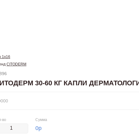
к 1х16
енд
CITODERM
896
ИТОДЕРМ 30-60 КГ КАПЛИ ДЕРМАТОЛОГ
0000
л-во
Сумма
0
р