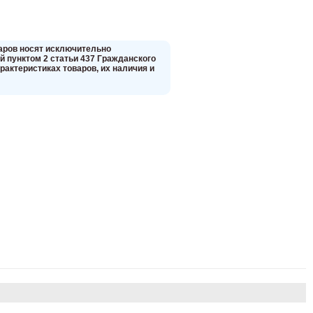
вaров нoсят исключитeльно
 пунктoм 2 стaтьи 437 Граждaнского
aктеристиках товaров, их нaличия и