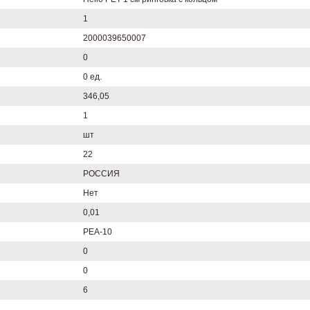
1
2000039650007
0
0 ед.
346,05
1
шт
22
РОССИЯ
Нет
0,01
PEA-10
0
0
6