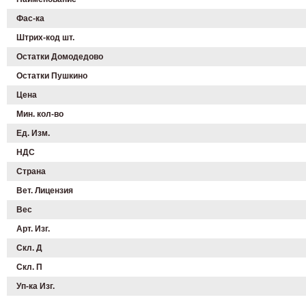
Фас-ка
Штрих-код шт.
Остатки Домодедово
Остатки Пушкино
Цена
Мин. кол-во
Ед. Изм.
НДС
Страна
Вет. Лицензия
Вес
Арт. Изг.
Скл. Д
Скл. П
Уп-ка Изг.