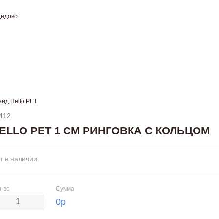
дедово
енд
Hello PET
412
ELLO PET 1 СМ РИНГОВКА С КОЛЬЦОМ
т в наличии
л-во
Сумма
0
р