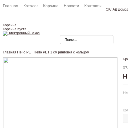
Главная
Каталог
Корзина
Новости
Контакты
СКЛАД Домо
Корзина
Корзина пуста
Главная
Hello PET
Hello PET 1 см ринговка с кольцом
Бр
07
H
Не
Ко