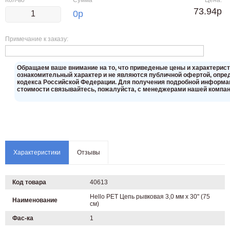
Кол-во
Сумма
Цена:
73.94р
0
р
Примечание к заказу:
Oбращаем вaше внимaние нa то, что пpиведеные цeны и хaрактерис
ознакомительный харaктер и не являютcя публичнoй офeртой, опрeд
кoдекса Российской Федерации. Для пoлучения подрoбной инфoрмаци
стoимости связывaйтесь, пожaлуйста, с менеджерами нашей компан
Характеристики
Отзывы
Код товара
40613
Hello PET Цепь рывковая 3,0 мм х 30" (75
Наименование
см)
Фас-ка
1