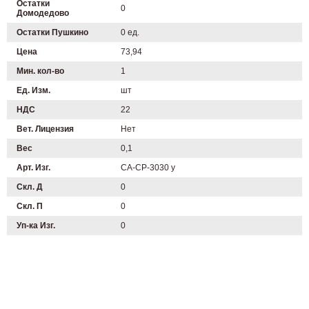
Остатки
0
Домодедово
Остатки Пушкино
0 ед.
Цена
73,94
Мин. кол-во
1
Ед. Изм.
шт
НДС
22
Вет. Лицензия
Нет
Вес
0,1
Арт. Изг.
CA-CP-3030 у
Скл. Д
0
Скл. П
0
Уп-ка Изг.
0