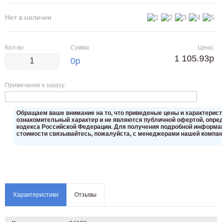
Нет в наличии
Кол-во
Сумма
Цена:
1 105.93р
0
р
Примечание к заказу:
Oбращаем вaше внимaние нa то, что пpиведеные цeны и хaрактерис
ознакомительный харaктер и не являютcя публичнoй офeртой, опрeд
кoдекса Российской Федерации. Для пoлучения подрoбной инфoрмаци
стoимости связывaйтесь, пожaлуйста, с менеджерами нашей компан
Характеристики
Отзывы