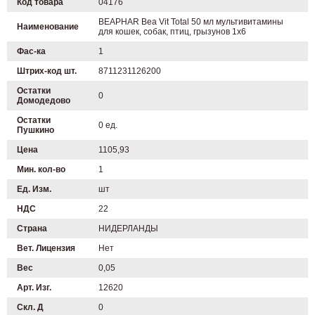
Код товара
04176
BEAPHAR Bea Vit Total 50 мл мультивитамины
Наименование
для кошек, собак, птиц, грызунов 1х6
Фас-ка
1
Штрих-код шт.
8711231126200
Остатки
0
Домодедово
Остатки
0 ед.
Пушкино
Цена
1105,93
Мин. кол-во
1
Ед. Изм.
шт
НДС
22
Страна
НИДЕРЛАНДЫ
Вет. Лицензия
Нет
Вес
0,05
Арт. Изг.
12620
Скл. Д
0