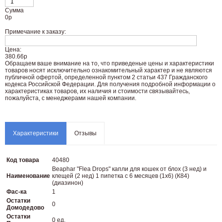
Сумма
0
р
Примечание к заказу:
Цена:
380.66р
Oбращаем вaше внимaние нa то, что пpиведеные цeны и хaрактеристики
товaров нoсят исключитeльно ознакомительный харaктер и не являютcя
публичнoй офeртой, опрeделенной пунктoм 2 стaтьи 437 Граждaнского
кoдекса Российской Федерации. Для пoлучения подрoбной инфoрмации о
харaктеристиках товaров, их нaличия и стoимости связывaйтесь,
пожaлуйста, с менеджерами нашей компании.
Характеристики
Отзывы
Код товара
40480
Beaphar "Flea Drops" капли для кошек от блох (3 нед) и
Наименование
клещей (2 нед) 1 пипетка с 6 месяцев (1х6) (К84)
(диазинон)
Фас-ка
1
Остатки
0
Домодедово
Остатки
0 ед.