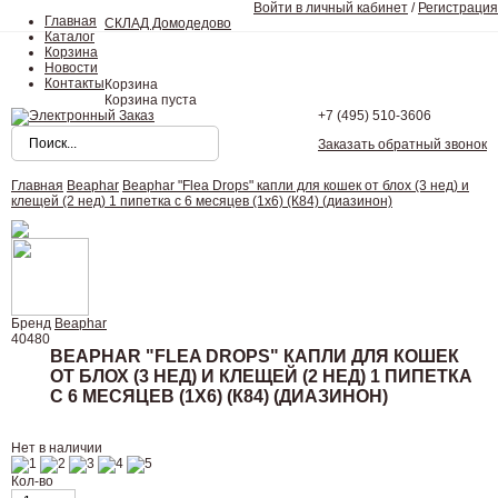
Войти в личный кабинет
/
Регистрация
Главная
СКЛАД Домодедово
Каталог
Корзина
Новости
Контакты
Корзина
Корзина пуста
+7 (495)
510-3606
Заказать обратный звонок
Главная
Beaphar
Beaphar "Flea Drops" капли для кошек от блох (3 нед) и
клещей (2 нед) 1 пипетка с 6 месяцев (1х6) (К84) (диазинон)
Бренд
Beaphar
40480
BEAPHAR "FLEA DROPS" КАПЛИ ДЛЯ КОШЕК
ОТ БЛОХ (3 НЕД) И КЛЕЩЕЙ (2 НЕД) 1 ПИПЕТКА
С 6 МЕСЯЦЕВ (1Х6) (К84) (ДИАЗИНОН)
Нет в наличии
Кол-во