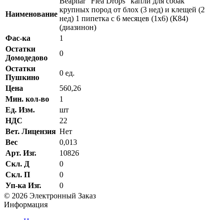
Beaphar "Flea Drops" капли для собак
крупных пород от блох (3 нед) и клещей (2
Наименование
нед) 1 пипетка с 6 месяцев (1х6) (К84)
(диазинон)
Фас-ка
1
Остатки
0
Домодедово
Остатки
0 ед.
Пушкино
Цена
560,26
Мин. кол-во
1
Ед. Изм.
шт
НДС
22
Вет. Лицензия
Нет
Вес
0,013
Арт. Изг.
10826
Скл. Д
0
Скл. П
0
Уп-ка Изг.
0
© 2026 Электронный Заказ
Информация