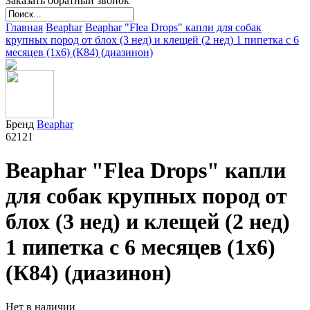
Заказать обратный звонок
Главная
Beaphar
Beaphar "Flea Drops" капли для собак
крупных пород от блох (3 нед) и клещей (2 нед) 1 пипетка с 6
месяцев (1х6) (К84) (диазинон)
Бренд
Beaphar
62121
Beaphar "Flea Drops" капли
для собак крупных пород от
блох (3 нед) и клещей (2 нед)
1 пипетка с 6 месяцев (1х6)
(К84) (диазинон)
Нет в наличии