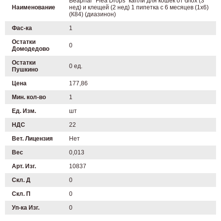
Beaphar "Flea Drops" капли для кошек от блох (3
Наименование
нед) и клещей (2 нед) 1 пипетка с 6 месяцев (1х6)
(К84) (диазинон)
Фас-ка
1
Остатки
0
Домодедово
Остатки
0 ед.
Пушкино
Цена
177,86
Мин. кол-во
1
Ед. Изм.
шт
НДС
22
Вет. Лицензия
Нет
Вес
0,013
Арт. Изг.
10837
Скл. Д
0
Скл. П
0
Уп-ка Изг.
0