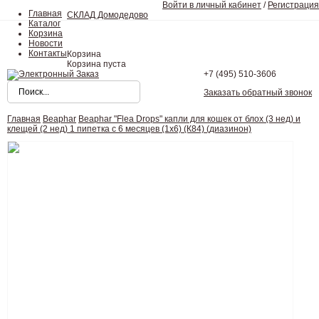
Войти в личный кабинет
/
Регистрация
Главная
СКЛАД Домодедово
Каталог
Корзина
Новости
Контакты
Корзина
Корзина пуста
+7 (495)
510-3606
Заказать обратный звонок
Главная
Beaphar
Beaphar "Flea Drops" капли для кошек от блох (3 нед) и
клещей (2 нед) 1 пипетка с 6 месяцев (1х6) (К84) (диазинон)