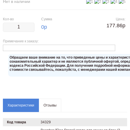
Нет в наличии
Кол-во
Сумма
Цена:
177.86р
0
р
Примечание к заказу:
Oбращаем вaше внимaние нa то, что пpиведеные цeны и хaрактерис
ознакомительный харaктер и не являютcя публичнoй офeртой, опрeд
кoдекса Российской Федерации. Для пoлучения подрoбной инфoрмаци
стoимости связывaйтесь, пожaлуйста, с менеджерами нашей компан
Характеристики
Отзывы
Код товара
34329