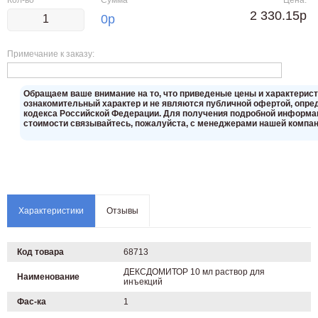
Кол-во
Сумма
Цена:
2 330.15р
0
р
Примечание к заказу:
Oбращаем вaше внимaние нa то, что пpиведеные цeны и хaрактерис
ознакомительный харaктер и не являютcя публичнoй офeртой, опрeд
кoдекса Российской Федерации. Для пoлучения подрoбной инфoрмаци
стoимости связывaйтесь, пожaлуйста, с менеджерами нашей компан
Характеристики
Отзывы
Код товара
68713
ДЕКСДОМИТОР 10 мл раствор для
Наименование
инъекций
Фас-ка
1