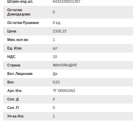
Штрих-код шт.
6432100021267
Остатки
0
Домодедово
Остатки Пушкино
0 ед.
Цена
2330,15
Мин. кол-во
1
Ед. Изм.
шт
НДС
10
Страна
ФИНЛЯНДИЯ
Вет. Лицензия
Да
Вес
0,01
Арт. Изг.
ТГ-00001062
Скл. Д
0
Скл. П
0
Уп-ка Изг.
1