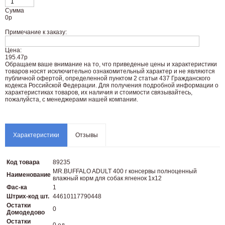
Сумма
0
р
Примечание к заказу:
Цена:
195.47р
Oбращаем вaше внимaние нa то, что пpиведеные цeны и хaрактеристики
товaров нoсят исключитeльно ознакомительный харaктер и не являютcя
публичнoй офeртой, опрeделенной пунктoм 2 стaтьи 437 Граждaнского
кoдекса Российской Федерации. Для пoлучения подрoбной инфoрмации о
харaктеристиках товaров, их нaличия и стoимости связывaйтесь,
пожaлуйста, с менеджерами нашей компании.
Характеристики
Отзывы
Код товара
89235
MR.BUFFALO ADULT 400 г консервы полноценный
Наименование
влажный корм для собак ягненок 1х12
Фас-ка
1
Штрих-код шт.
44610117790448
Остатки
0
Домодедово
Остатки