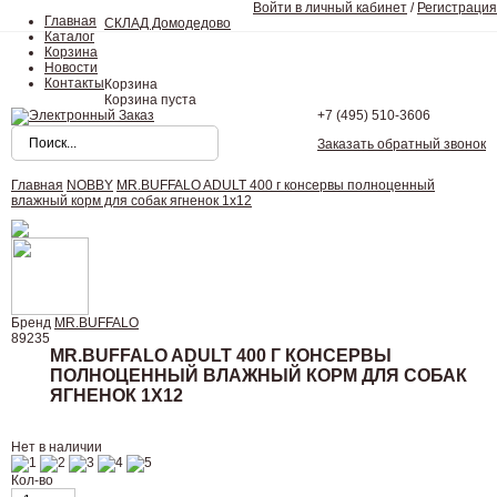
Войти в личный кабинет
/
Регистрация
Главная
СКЛАД Домодедово
Каталог
Корзина
Новости
Контакты
Корзина
Корзина пуста
+7 (495)
510-3606
Заказать обратный звонок
Главная
NOBBY
MR.BUFFALO ADULT 400 г консервы полноценный
влажный корм для собак ягненок 1х12
Бренд
MR.BUFFALO
89235
MR.BUFFALO ADULT 400 Г КОНСЕРВЫ
ПОЛНОЦЕННЫЙ ВЛАЖНЫЙ КОРМ ДЛЯ СОБАК
ЯГНЕНОК 1Х12
Нет в наличии
Кол-во