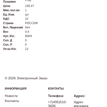
0 ед.
Пушкино
Цена
195,47
Мин. кол-во
1
Ед. Изм.
шт
НДС
22
Страна
РОССИЯ
Вет. Лицензия
Нет
Вес
0,4
Арт. Изг.
B404
Скл. Д
0
Скл. П
0
Уп-ка Изг.
12
© 2026 Электронный Заказ
ИНФОРМАЦИЯ
КОНТАКТЫ
Новости
Телефон:
Адрес:
Контакты
+7(495)510-
Адрес
3606
магазина