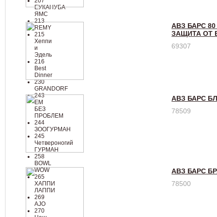
207
ЕУКАНУБА
ЯМС
213
АВЗ БАРС 8
REMY
ЗАЩИТА ОТ 
215
Хеппи
69307
и
Эдель
216
Best
Dinner
230
GRANDORF
243
АВЗ БАРС Б
ЕМ
БЕЗ
78509
ПРОБЛЕМ
244
ЗООГУРМАН
245
Четвероногий
ГУРМАН
258
BOWL
WOW
АВЗ БАРС Б
265
78500
ХАППИ
ЛАППИ
269
AJO
270