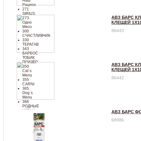
Наш
Рацион
271
SIRIUS
АВЗ БАРС К
273
КЛЕЩЕЙ 1Х1
Одно
Мясо
86443
300
СЧАСТЛИВЧИК
330
ТЕРАГАВ
343
БАРБОС
ТОБИК
ПРИЗЁР
АВЗ БАРС КЛ
350
КЛЕЩЕЙ 1Х1
Cat`s
Menu
86442
355
CARNI
365
Dog`s
Menu
366
РОДНЫЕ
КОРМА
АВЗ БАРС Ф
368
Наша
68986
Марка
СТАУТ
370
НОЧНОЙ