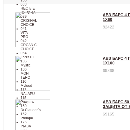
100
033
НЕСТЛЕ
ПУРИНА
АВЗ БАРС 4 
039
1Х60
ORIGINAL
CHOICE
82422
041
VITA
PRO
042
ORGANIC
CHOICE
054
Forza10
АВЗ БАРС 4 
105
1Х100
Mystic
106
69368
MON
TERO
110
Myfood
112
NALAPU
115
АВЗ БАРС 5
Pawpaw
159
ЗАЩИТА ОТ 
Dr.Clauder`s
69165
162
Prolapa
176
INABA