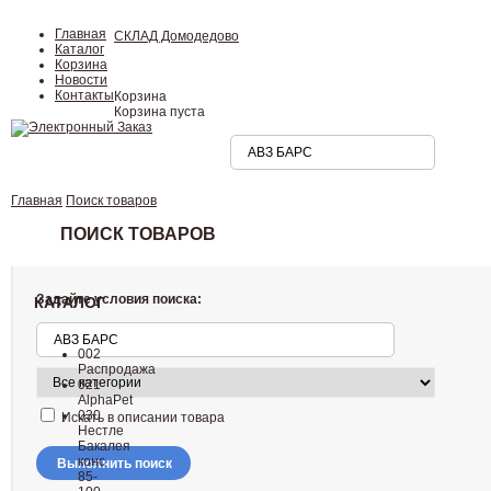
Главная
СКЛАД Домодедово
Каталог
Корзина
Новости
Контакты
Корзина
Корзина пуста
Главная
Поиск товаров
ПОИСК ТОВАРОВ
Задайте условия поиска:
КАТАЛОГ
002
Распродажа
021
AlphaPet
030
Искать в описании товара
Нестле
Бакалея
конc
Выполнить поиск
85-