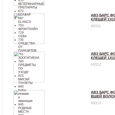
655
ВЕТЕРИНАРНЫЕ
ПРЕПАРАТЫ
672
БЕАФАР
АВЗ БАРС ФО
687
КЛЕЩЕЙ 1Х1
ELANCO
703
69311
ФРОНТЛАЙН
719
СЕВА
735
СРЕДСТВА
ОТ
ПАРАЗИТОВ
АВЗ БАРС ФО
751
КЛЕЩЕЙ 1Х1
ЗООГИГИЕНА
783
69312
ПРЕДМЕТЫ
ПО
УХОДУ
815
МИСКИ
ТУАЛЕТЫ
840
Katsu
АВЗ БАРС Ф
лежаки
ВШЕЙ ВОЛО
и
амуниция
69313
845
РОДНЫЕ
МЕСТА