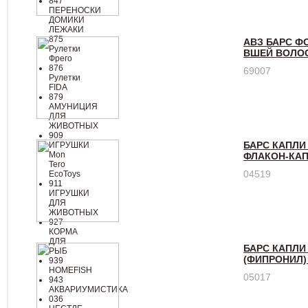
847
ПЕРЕНОСКИ
ДОМИКИ
ЛЕЖАКИ
875
АВЗ БАРС Ф
Рулетки
ВШЕЙ ВОЛО
Фрего
876
69007
Рулетки
FIDA
879
АМУНИЦИЯ
ДЛЯ
ЖИВОТНЫХ
909
БАРС КАПЛИ
ИГРУШКИ
Mon
ФЛАКОН-КАПЕ
Tero
04519
EcoToys
911
ИГРУШКИ
ДЛЯ
ЖИВОТНЫХ
927
КОРМА
ДЛЯ
БАРС КАПЛИ
РЫБ
(ФИПРОНИЛ) 
939
HOMEFISH
05017
943
АКВАРИУМИСТИКА
036