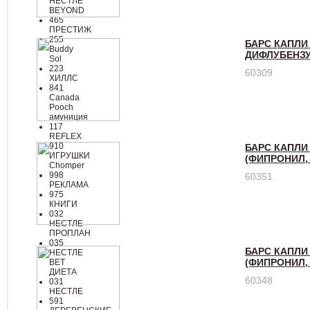
НЕСТЛЕ
BEYOND
465
ПРЕСТИЖ
255
БАРС КАПЛИ
Buddy
ДИФЛУБЕНЗУ
Sol
223
60309
ХИЛЛC
841
Canada
Poоch
амуниция
117
REFLEX
910
БАРС КАПЛИ 
ИГРУШКИ
(ФИПРОНИЛ,
Chomper
998
60351
РЕКЛАМА
975
КНИГИ
032
НЕСТЛЕ
ПРОПЛАН
035
БАРС КАПЛИ 
НЕСТЛЕ
(ФИПРОНИЛ,
ВЕТ
ДИЕТА
60348
031
НЕСТЛЕ
591