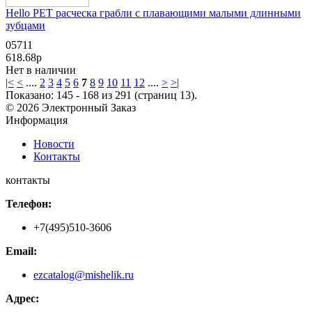
Hello PET расческа грабли с плавающими малыми длинными
зубцами
05711
618.68р
Нет в наличии
|<
<
....
2
3
4
5
6
7
8
9
10
11
12
....
>
>|
Показано: 145 - 168 из 291 (страниц 13).
© 2026 Электронный Заказ
Информация
Новости
Контакты
контакты
Телефон:
+7(495)510-3606
Email:
ezcatalog@mishelik.ru
Адрес: