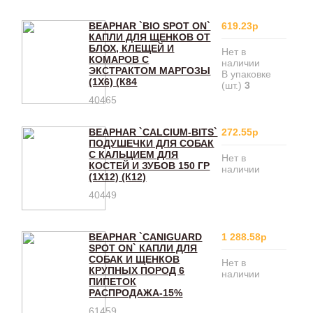
BEAPHAR `BIO SPOT ON`
619.23р
КАПЛИ ДЛЯ ЩЕНКОВ ОТ
БЛОХ, КЛЕЩЕЙ И
Нет в
КОМАРОВ С
наличии
ЭКСТРАКТОМ МАРГОЗЫ
В упаковке
(1Х6) (К84
(шт.)
3
40465
BEAPHAR `CALCIUM-BITS`
272.55р
ПОДУШЕЧКИ ДЛЯ СОБАК
С КАЛЬЦИЕМ ДЛЯ
Нет в
КОСТЕЙ И ЗУБОВ 150 ГР
наличии
(1Х12) (К12)
40449
BEAPHAR `CANIGUARD
1 288.58р
SPOT ON` КАПЛИ ДЛЯ
СОБАК И ЩЕНКОВ
Нет в
КРУПНЫХ ПОРОД 6
наличии
ПИПЕТОК
РАСПРОДАЖА-15%
61459