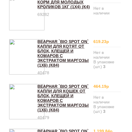
КОРМ ДЛЯ МОЛОДЫХ
КРОЛИКОВ 1КГ (1Х4) (К4)
Нет в
наличии
69282
BEAPHAR `BIO SPOT ON`
619.23р
КАПЛИ ДЛЯ КОТЯТ ОТ
БЛОХ, КЛЕЩЕЙ И
Нет в
КОМАРОВ С
наличии
ЭКСТРАКТОМ МАРГОЗЫ
В упаковке
(1Х6) (К84)
(шт.)
3
40478
BEAPHAR `BIO SPOT ON`
464.19р
КАПЛИ ДЛЯ КОШЕК ОТ
БЛОХ, КЛЕЩЕЙ И
Нет в
КОМАРОВ С
наличии
ЭКСТРАКТОМ МАРГОЗЫ
В упаковке
(1Х6) (К84)
(шт.)
3
40479
BEAPHAR `BIO SPOT ON`
1 199.84р