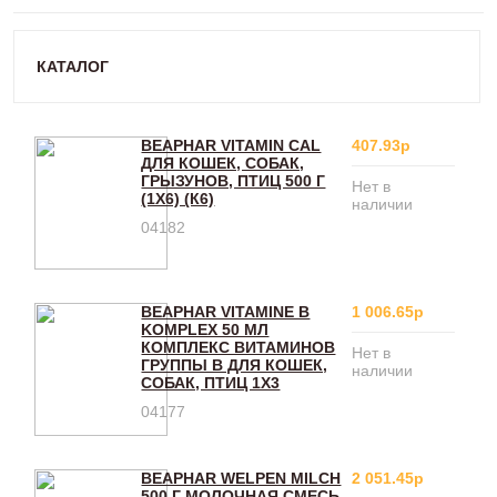
КАТАЛОГ
BEAPHAR VITAMIN CAL
407.93р
ДЛЯ КОШЕК, СОБАК,
ГРЫЗУНОВ, ПТИЦ 500 Г
Нет в
(1Х6) (К6)
наличии
04182
BEAPHAR VITAMINE B
1 006.65р
KOMPLEX 50 МЛ
КОМПЛЕКС ВИТАМИНОВ
Нет в
ГРУППЫ В ДЛЯ КОШЕК,
наличии
СОБАК, ПТИЦ 1Х3
04177
BEAPHAR WELPEN MILCH
2 051.45р
500 Г МОЛОЧНАЯ СМЕСЬ