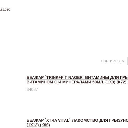
дедово
СОРТИРОВКА
БЕАФАР `TRINK+FIT NAGER` ВИТАМИНЫ ДЛЯ ГР
ВИТАМИНОМ С И МИНЕРАЛАМИ 50МЛ. (1Х3) (К72)
34087
БЕАФАР `XTRA VITAL` ЛАКОМСТВО ДЛЯ ГРЫЗУНОВ
(1Х12) (К96)