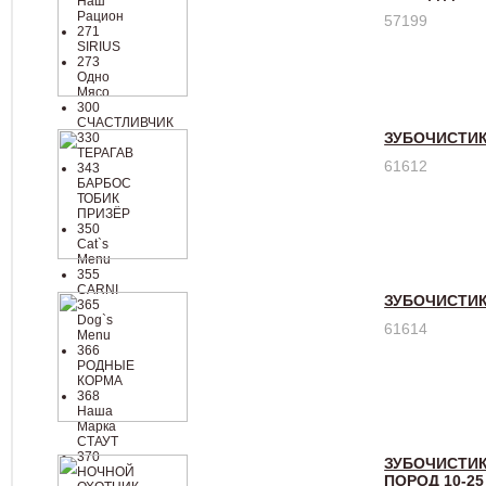
Наш
Рацион
57199
271
SIRIUS
273
Одно
Мясо
300
СЧАСТЛИВЧИК
ЗУБОЧИСТИК
330
ТЕРАГАВ
61612
343
БАРБОС
ТОБИК
ПРИЗЁР
350
Cat`s
Menu
355
CARNI
ЗУБОЧИСТИК
365
Dog`s
61614
Menu
366
РОДНЫЕ
КОРМА
368
Наша
Марка
СТАУТ
370
ЗУБОЧИСТИК
НОЧНОЙ
ПОРОД 10-25