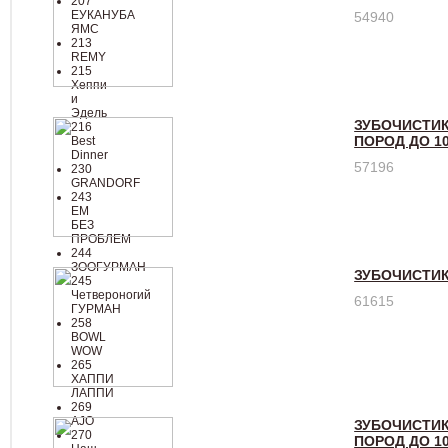
207
ЕУКАНУБА
54940
ЯМС
213
REMY
215
Хеппи
и
Эдель
ЗУБОЧИСТИК
216
ПОРОД ДО 10
Best
Dinner
57196
230
GRANDORF
243
ЕМ
БЕЗ
ПРОБЛЕМ
244
ЗООГУРМАН
ЗУБОЧИСТИК
245
Четвероногий
61615
ГУРМАН
258
BOWL
WOW
265
ХАППИ
ЛАППИ
269
AJO
ЗУБОЧИСТИК
270
ПОРОД ДО 10