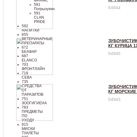
МНЯМС
591
54944
Погрызухин
591
СLАN
РRIDЕ
592
НАПИТКИ
655
ВЕТЕРИНАРНЫЕ
ЗУБОЧИСТИК
ПРЕПАРАТЫ
КГ КУРИЦА 1
672
БЕАФАР
54945
687
ELANCO
703
ФРОНТЛАЙН
719
СЕВА
735
СРЕДСТВА
ЗУБОЧИСТИК
ОТ
КГ МОРСКИЕ
ПАРАЗИТОВ
751
54943
ЗООГИГИЕНА
783
ПРЕДМЕТЫ
ПО
УХОДУ
815
МИСКИ
ТУАЛЕТЫ