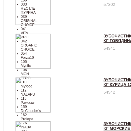
100
57202
033
НЕСТЛЕ
ПУРИНА
039
ORIGINAL
CHOICE
041
VITA
ЗУБОЧИСТИК
PRO
КГ ГОВЯДИН
042
ORGANIC
54941
CHOICE
054
Forza10
105
Mystic
106
MON
TERO
ЗУБОЧИСТИК
110
КГ КУРИЦА 1
Myfood
112
54942
NALAPU
115
Pawpaw
159
Dr.Clauder`s
162
Prolapa
176
ЗУБОЧИСТИК
INABA
КГ МОРСКИЕ