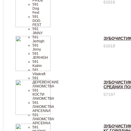
PRIDE
61616
591
Dog
Fest
591
DОG
FЕSТ
591
JINNУ
591
ЗУБОЧИСТИК
Jerhigh
591
61618
Jinny
591
JЕRНIGН
591
Katrin
591
Vitakraft
591
ЗУБОЧИСТИК
ДЕРЕВЕНСКИЕ
ЛАКОМСТВА
СРЕДНИХ ПОР
591
57197
КОСТИ
ЛАКОМСТВА
591
ЛАКОМСТВА
APICENNA
591
ЛАКОМСТВА
АРIСЕNNА
ЗУБОЧИСТИК
591
КГ ГОВЯДИН