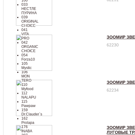
100
033
НЕСТЛЕ
ПУРИНА
039
ORIGINAL
CHOICE
041
VITA
ЗООМИР ЗВЕ
PRO
042
62230
ORGANIC
CHOICE
054
Forza10
105
Mystic
106
MON
TERO
ЗООМИР ЗВЕ
110
Myfood
62234
112
NALAPU
115
Pawpaw
159
Dr.Clauder`s
162
Prolapa
176
ЗООМИР ЗВЕ
INABA
ЛУГОВЫЕ ТР