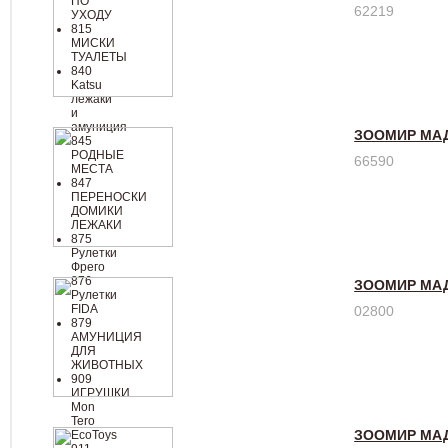
ПО
62219
УХОДУ
815
МИСКИ
ТУАЛЕТЫ
840
Katsu
лежаки
и
амуниция
ЗООМИР МАД
845
РОДНЫЕ
66590
МЕСТА
847
ПЕРЕНОСКИ
ДОМИКИ
ЛЕЖАКИ
875
Рулетки
Фрего
876
ЗООМИР МАД
Рулетки
FIDA
02800
879
АМУНИЦИЯ
ДЛЯ
ЖИВОТНЫХ
909
ИГРУШКИ
Mon
Tero
ЗООМИР МАД
EcoToys