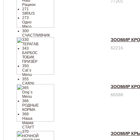
Наш
77201
Рацион
271
SIRIUS
273
Одно
Мясо
300
СЧАСТЛИВЧИК
ЗООМИР КРО
330
ТЕРАГАВ
62216
343
БАРБОС
ТОБИК
ПРИЗЁР
350
Cat`s
Menu
355
CARNI
ЗООМИР КРО
365
Dog`s
66588
Menu
366
РОДНЫЕ
КОРМА
368
Наша
Марка
СТАУТ
370
ЗООМИР КРЫ
НОЧНОЙ