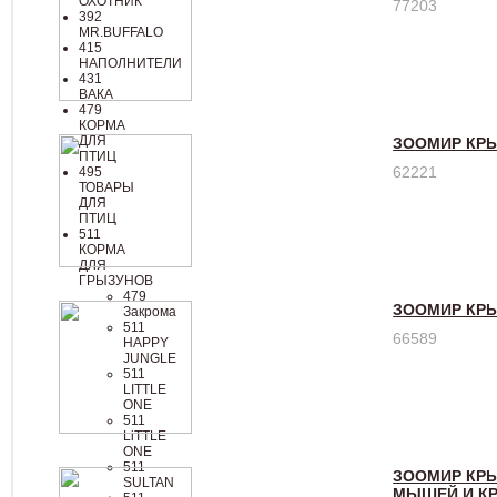
ОХОТНИК
77203
392
MR.BUFFALO
415
НАПОЛНИТЕЛИ
431
ВАКА
479
КОРМА
ДЛЯ
ЗООМИР КРЫ
ПТИЦ
62221
495
ТОВАРЫ
ДЛЯ
ПТИЦ
511
КОРМА
ДЛЯ
ГРЫЗУНОВ
479
ЗООМИР КРЫ
Закрома
511
66589
HAPPY
JUNGLE
511
LIТТLЕ
ОNЕ
511
LiTTLE
ONE
511
ЗООМИР КР
SULTAN
МЫШЕЙ И КРЫ