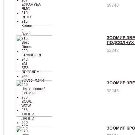
207
ЕУКАНУБА
69748
ЯМС
213
REMY
215
Хеппи
и
Эдель
ЗООМИР ЗВЕ
216
ПОДСОЛНУХ 
Best
Dinner
62242
230
GRANDORF
243
ЕМ
БЕЗ
ПРОБЛЕМ
244
ЗООГУРМАН
ЗООМИР ЗВЕ
245
Четвероногий
62243
ГУРМАН
258
BOWL
WOW
265
ХАППИ
ЛАППИ
269
AJO
ЗООМИР КРО
270