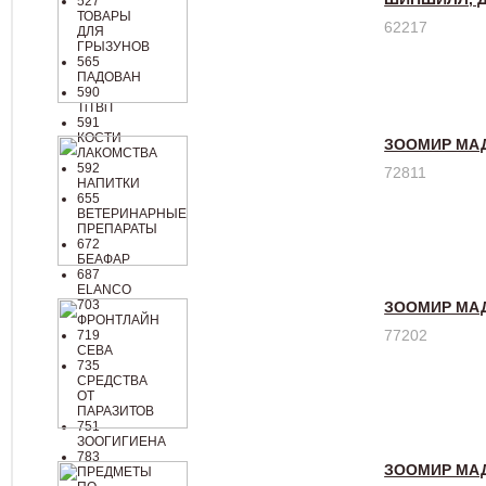
527
ТОВАРЫ
62217
ДЛЯ
ГРЫЗУНОВ
565
ПАДОВАН
590
TiTBiT
591
КОСТИ
ЗООМИР МА
ЛАКОМСТВА
592
72811
НАПИТКИ
655
ВЕТЕРИНАРНЫЕ
ПРЕПАРАТЫ
672
БЕАФАР
687
ELANCO
703
ЗООМИР МАД
ФРОНТЛАЙН
77202
719
СЕВА
735
СРЕДСТВА
ОТ
ПАРАЗИТОВ
751
ЗООГИГИЕНА
783
ЗООМИР МАД
ПРЕДМЕТЫ