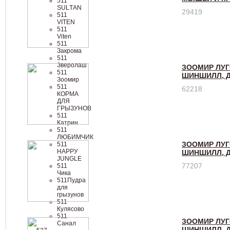
511
SULТАN
29419
511
VIТЕN
511
Viten
511
Закрома
511
Зверолаш
ЗООМИР ЛУГ
511
ШИНШИЛЛ, Д
Зоомир
511
62218
КОРМА
ДЛЯ
ГРЫЗУНОВ
511
Катрин
511
ЛЮБИМЧИК
ЗООМИР ЛУГ
511
НАРРУ
ШИНШИЛЛ, Д
JUNGLЕ
77207
511
Чика
511Пудра
для
грызунов
511
Кулясово
511
ЗООМИР ЛУГ
Санал
ШИНШИЛЛ, Д