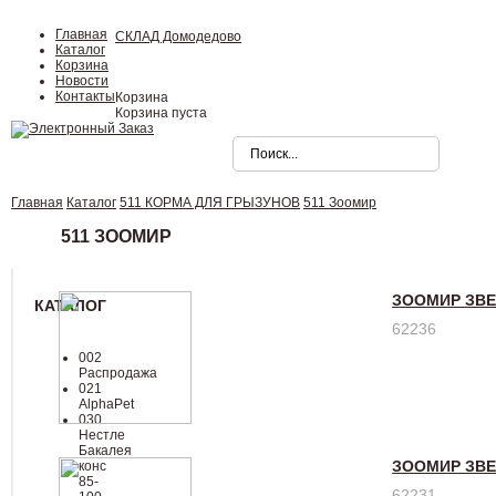
Главная
СКЛАД Домодедово
Каталог
Корзина
Новости
Контакты
Корзина
Корзина пуста
Главная
Каталог
511 КОРМА ДЛЯ ГРЫЗУНОВ
511 Зоомир
511 ЗООМИР
ЗООМИР ЗВЕ
КАТАЛОГ
62236
002
Распродажа
021
AlphaPet
030
Нестле
Бакалея
ЗООМИР ЗВЕ
конc
85-
62231