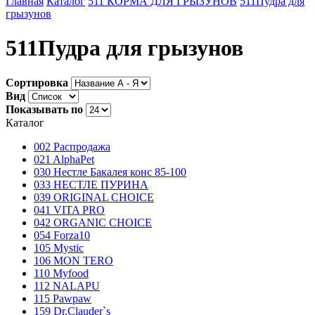
Главная
Каталог
511 КОРМА ДЛЯ ГРЫЗУНОВ
511Пудра для
грызунов
511Пудра для грызунов
Сортировка
Вид
Показывать по
Каталог
002 Распродажа
021 AlphaPet
030 Нестле Бакалея конc 85-100
033 НЕСТЛЕ ПУРИНА
039 ORIGINAL CHOICE
041 VITA PRO
042 ORGANIC CHOICE
054 Forza10
105 Mystic
106 MON TERO
110 Myfood
112 NALAPU
115 Pawpaw
159 Dr.Clauder`s