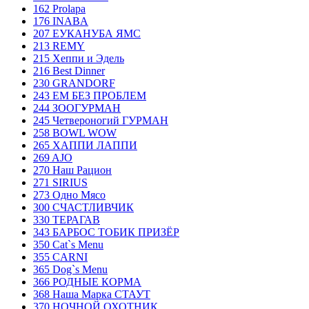
162 Prolapa
176 INABA
207 ЕУКАНУБА ЯМС
213 REMY
215 Хеппи и Эдель
216 Best Dinner
230 GRANDORF
243 ЕМ БЕЗ ПРОБЛЕМ
244 ЗООГУРМАН
245 Четвероногий ГУРМАН
258 BOWL WOW
265 ХАППИ ЛАППИ
269 AJO
270 Наш Рацион
271 SIRIUS
273 Одно Мясо
300 СЧАСТЛИВЧИК
330 ТЕРАГАВ
343 БАРБОС ТОБИК ПРИЗЁР
350 Cat`s Menu
355 CARNI
365 Dog`s Menu
366 РОДНЫЕ КОРМА
368 Наша Марка СТАУТ
370 НОЧНОЙ ОХОТНИК