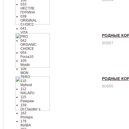
100
033
НЕСТЛЕ
ПУРИНА
039
ORIGINAL
CHOICE
041
VITA
РОДНЫЕ КОР
PRO
042
80887
ORGANIC
CHOICE
054
Forza10
105
Mystic
106
MON
TERO
РОДНЫЕ КОР
110
Myfood
80886
112
NALAPU
115
Pawpaw
159
Dr.Clauder`s
162
Prolapa
176
INABA