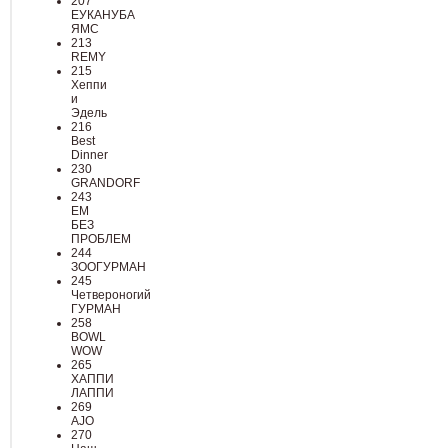
207
ЕУКАНУБА
ЯМС
213
REMY
215
Хеппи
и
Эдель
216
Best
Dinner
230
GRANDORF
243
ЕМ
БЕЗ
ПРОБЛЕМ
244
ЗООГУРМАН
245
Четвероногий
ГУРМАН
258
BOWL
WOW
265
ХАППИ
ЛАППИ
269
AJO
270