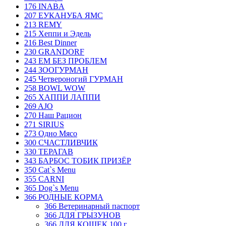
176 INABA
207 ЕУКАНУБА ЯМС
213 REMY
215 Хеппи и Эдель
216 Best Dinner
230 GRANDORF
243 ЕМ БЕЗ ПРОБЛЕМ
244 ЗООГУРМАН
245 Четвероногий ГУРМАН
258 BOWL WOW
265 ХАППИ ЛАППИ
269 AJO
270 Наш Рацион
271 SIRIUS
273 Одно Мясо
300 СЧАСТЛИВЧИК
330 ТЕРАГАВ
343 БАРБОС ТОБИК ПРИЗЁР
350 Cat`s Menu
355 CARNI
365 Dog`s Menu
366 РОДНЫЕ КОРМА
366 Ветеринарный паспорт
366 ДЛЯ ГРЫЗУНОВ
366 ДЛЯ КОШЕК 100 г