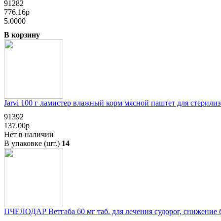
91282
776.16р
5.0000
В корзину
Jarvi 100 г ламистер влажный корм мясной паштет для стерили
91392
137.00р
Нет в наличии
В упаковке (шт.)
14
ПЧЕЛОДАР Ветгаба 60 мг таб. для лечения судорог, снижение 