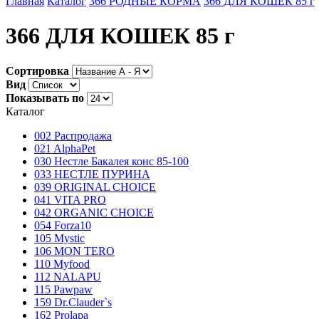
Главная
Каталог
366 РОДНЫЕ КОРМА
366 ДЛЯ КОШЕК 85 г
366 ДЛЯ КОШЕК 85 г
Сортировка
Вид
Показывать по
Каталог
002 Распродажа
021 AlphaPet
030 Нестле Бакалея конc 85-100
033 НЕСТЛЕ ПУРИНА
039 ORIGINAL CHOICE
041 VITA PRO
042 ORGANIC CHOICE
054 Forza10
105 Mystic
106 MON TERO
110 Myfood
112 NALAPU
115 Pawpaw
159 Dr.Clauder`s
162 Prolapa