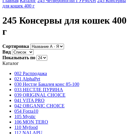
Главная
Каталог
245 Четвероногий ГУРМАН
245 Консервы
для кошек 400 г
245 Консервы для кошек 400
г
Сортировка
Вид
Показывать по
Каталог
002 Распродажа
021 AlphaPet
030 Нестле Бакалея конc 85-100
033 НЕСТЛЕ ПУРИНА
039 ORIGINAL CHOICE
041 VITA PRO
042 ORGANIC CHOICE
054 Forza10
105 Mystic
106 MON TERO
110 Myfood
112 NALAPU